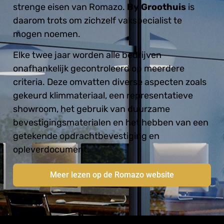
strenge eisen van Romazo.
By Groothuis
is
daarom trots om zichzelf vakspecialist te
mogen noemen.
Elke twee jaar worden alle bedrijven
onafhankelijk gecontroleerd op meerdere
criteria. Deze omvatten diverse aspecten zoals
gekeurd klimmateriaal, een representatieve
showroom, het gebruik van duurzame
bevestigingsmaterialen en het hebben van een
getekende opdrachtbevestiging en
opleverdocument.
Meer lezen op de Romazo website