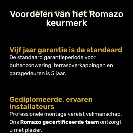
Voordelen van het Romazo
Verantwoord en veilig.
keurmerk
Vijf jaar garantie is de standaard
De standaard garantieperiode voor
buitenzonwering, terrasoverkappingen en
garagedeuren is 5 jaar.
Gediplomeerde, ervaren
installateurs
Professionele montage vereist vakmanschap.
Ons
Romazo gecertificeerde team
ontzorgt
u met plezier.