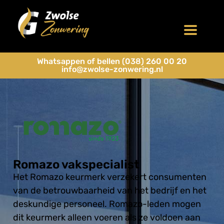
Whatsappen of bellen (038) 260 00 20
info@zwolse-zonwering.nl
Romazo vakspecialist
Het Romazo keurmerk verzekert consumenten
van de betrouwbaarheid van het bedrijf en het
deskundige personeel. Romazo-leden mogen
dit keurmerk alleen voeren als ze voldoen aan